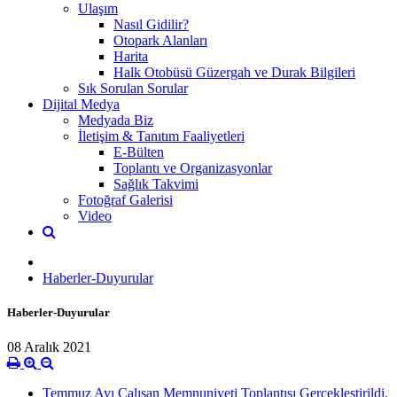
Ulaşım
Nasıl Gidilir?
Otopark Alanları
Harita
Halk Otobüsü Güzergah ve Durak Bilgileri
Sık Sorulan Sorular
Dijital Medya
Medyada Biz
İletişim & Tanıtım Faaliyetleri
E-Bülten
Toplantı ve Organizasyonlar
Sağlık Takvimi
Fotoğraf Galerisi
Video
Haberler-Duyurular
Haberler-Duyurular
08 Aralık 2021
Temmuz Ayı Çalışan Memnuniyeti Toplantısı Gerçekleştirildi.