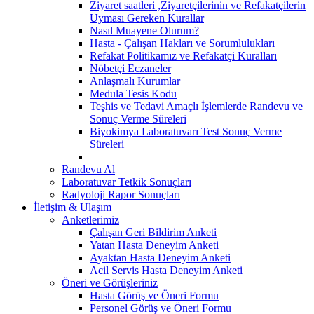
Ziyaret saatleri ,Ziyaretçilerinin ve Refakatçilerin
Uyması Gereken Kurallar
Nasıl Muayene Olurum?
Hasta - Çalışan Hakları ve Sorumlulukları
Refakat Politikamız ve Refakatçi Kuralları
Nöbetçi Eczaneler
Anlaşmalı Kurumlar
Medula Tesis Kodu
Teşhis ve Tedavi Amaçlı İşlemlerde Randevu ve
Sonuç Verme Süreleri
Biyokimya Laboratuvarı Test Sonuç Verme
Süreleri
Randevu Al
Laboratuvar Tetkik Sonuçları
Radyoloji Rapor Sonuçları
İletişim & Ulaşım
Anketlerimiz
Çalışan Geri Bildirim Anketi
Yatan Hasta Deneyim Anketi
Ayaktan Hasta Deneyim Anketi
Acil Servis Hasta Deneyim Anketi
Öneri ve Görüşleriniz
Hasta Görüş ve Öneri Formu
Personel Görüş ve Öneri Formu