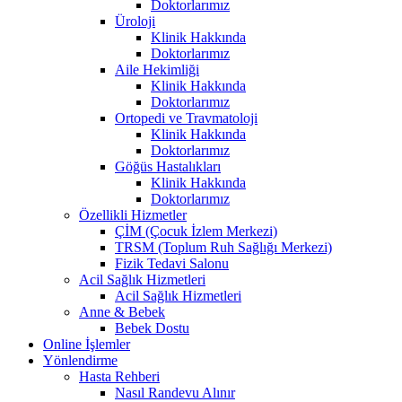
Doktorlarımız
Üroloji
Klinik Hakkında
Doktorlarımız
Aile Hekimliği
Klinik Hakkında
Doktorlarımız
Ortopedi ve Travmatoloji
Klinik Hakkında
Doktorlarımız
Göğüs Hastalıkları
Klinik Hakkında
Doktorlarımız
Özellikli Hizmetler
ÇİM (Çocuk İzlem Merkezi)
TRSM (Toplum Ruh Sağlığı Merkezi)
Fizik Tedavi Salonu
Acil Sağlık Hizmetleri
Acil Sağlık Hizmetleri
Anne & Bebek
Bebek Dostu
Online İşlemler
Yönlendirme
Hasta Rehberi
Nasıl Randevu Alınır