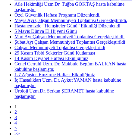
Aile Hekimliği Uzm.Dr. Tuğba GÖKTAŞ hasta kabulüne
başlamıştır.
Özel Güvenlik Haftası Programı Düzenlendi.
Mayıs Ayı Çalışan Memnuniyeti Toplantısı Gerçekleştirildi.
Hastanemizde “Hemşireler Günü” Etkinliği Düzenlendi
5 Mayıs Dünya El Hijyeni Günü
Mart Ayı Çalışan Memnuniyeti Toplantısı Gerçekleştirildi.
Şubat Ayı Çalışan Memnuniyeti Toplantısı Gerçekleştirildi
Çalışan Memnuniyeti Toplantısı Gerçekleştirildi
29 Kasım Tıbbi Sekterler Günü Kutlaması
14 Kasım Diyabet Haftası Etkinliğimiz
Genel Cerrahi Uzm. Dr. Makbule Begüm BALKAN hasta
kabulüne başlamıştır.
1-7 Ağustos Emzirme Haftası Etkinliğimiz
İç Hastalıkları Uzm. Dr. Aykut YAMAN hasta kabulüne
başlamıştır.
Üroloji Uzm.Dr. Serkan ŞERAMET hasta kabulüne
başlamıştır.
1
2
3
4
>
>>