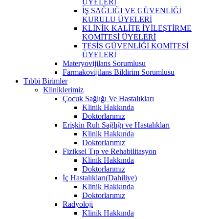
ÜYELERİ
İŞ SAĞLIĞI VE GÜVENLİĞİ
KURULU ÜYELERİ
KLİNİK KALİTE İYİLEŞTİRME
KOMİTESİ ÜYELERİ
TESİS GÜVENLİĞİ KOMİTESİ
ÜYELERİ
Materyovijilans Sorumlusu
Farmakovijilans Bildirim Sorumlusu
Tıbbi Birimler
Kliniklerimiz
Çocuk Sağlığı Ve Hastalıkları
Klinik Hakkında
Doktorlarımız
Erişkin Ruh Sağlığı ve Hastalıkları
Klinik Hakkında
Doktorlarımız
Fiziksel Tıp ve Rehabilitasyon
Klinik Hakkında
Doktorlarımız
İç Hastalıkları(Dahiliye)
Klinik Hakkında
Doktorlarımız
Radyoloji
Klinik Hakkında