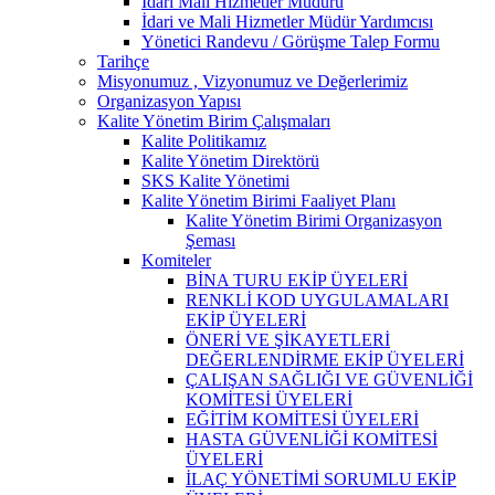
İdari Mali Hizmetler Müdürü
İdari ve Mali Hizmetler Müdür Yardımcısı
Yönetici Randevu / Görüşme Talep Formu
Tarihçe
Misyonumuz , Vizyonumuz ve Değerlerimiz
Organizasyon Yapısı
Kalite Yönetim Birim Çalışmaları
Kalite Politikamız
Kalite Yönetim Direktörü
SKS Kalite Yönetimi
Kalite Yönetim Birimi Faaliyet Planı
Kalite Yönetim Birimi Organizasyon
Şeması
Komiteler
BİNA TURU EKİP ÜYELERİ
RENKLİ KOD UYGULAMALARI
EKİP ÜYELERİ
ÖNERİ VE ŞİKAYETLERİ
DEĞERLENDİRME EKİP ÜYELERİ
ÇALIŞAN SAĞLIĞI VE GÜVENLİĞİ
KOMİTESİ ÜYELERİ
EĞİTİM KOMİTESİ ÜYELERİ
HASTA GÜVENLİĞİ KOMİTESİ
ÜYELERİ
İLAÇ YÖNETİMİ SORUMLU EKİP