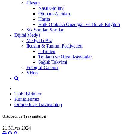
Ulaşım
Nasıl Gidilir?
Otopark Alanları
Harita
Halk Otobüsü Güzergah ve Durak Bilgileri
Sık Sorulan Sorular
Dijital Medya
Medyada Biz
İletişim & Tanıtım Faaliyetleri
E-Bülten
Toplantı ve Organizasyonlar
Sağlık Takvimi
Fotoğraf Galerisi
Video
Tıbbi Birimler
Kliniklerimiz
Ortopedi ve Travmatoloji
Ortopedi ve Travmatoloji
21 Mayıs 2024