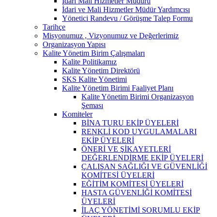
İdari Mali Hizmetler Müdürü
İdari ve Mali Hizmetler Müdür Yardımcısı
Yönetici Randevu / Görüşme Talep Formu
Tarihçe
Misyonumuz , Vizyonumuz ve Değerlerimiz
Organizasyon Yapısı
Kalite Yönetim Birim Çalışmaları
Kalite Politikamız
Kalite Yönetim Direktörü
SKS Kalite Yönetimi
Kalite Yönetim Birimi Faaliyet Planı
Kalite Yönetim Birimi Organizasyon
Şeması
Komiteler
BİNA TURU EKİP ÜYELERİ
RENKLİ KOD UYGULAMALARI
EKİP ÜYELERİ
ÖNERİ VE ŞİKAYETLERİ
DEĞERLENDİRME EKİP ÜYELERİ
ÇALIŞAN SAĞLIĞI VE GÜVENLİĞİ
KOMİTESİ ÜYELERİ
EĞİTİM KOMİTESİ ÜYELERİ
HASTA GÜVENLİĞİ KOMİTESİ
ÜYELERİ
İLAÇ YÖNETİMİ SORUMLU EKİP