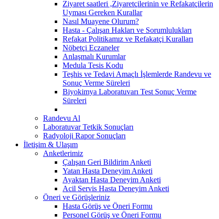
Ziyaret saatleri ,Ziyaretçilerinin ve Refakatçilerin
Uyması Gereken Kurallar
Nasıl Muayene Olurum?
Hasta - Çalışan Hakları ve Sorumlulukları
Refakat Politikamız ve Refakatçi Kuralları
Nöbetçi Eczaneler
Anlaşmalı Kurumlar
Medula Tesis Kodu
Teşhis ve Tedavi Amaçlı İşlemlerde Randevu ve
Sonuç Verme Süreleri
Biyokimya Laboratuvarı Test Sonuç Verme
Süreleri
Randevu Al
Laboratuvar Tetkik Sonuçları
Radyoloji Rapor Sonuçları
İletişim & Ulaşım
Anketlerimiz
Çalışan Geri Bildirim Anketi
Yatan Hasta Deneyim Anketi
Ayaktan Hasta Deneyim Anketi
Acil Servis Hasta Deneyim Anketi
Öneri ve Görüşleriniz
Hasta Görüş ve Öneri Formu
Personel Görüş ve Öneri Formu