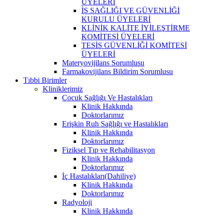
ÜYELERİ
İŞ SAĞLIĞI VE GÜVENLİĞİ
KURULU ÜYELERİ
KLİNİK KALİTE İYİLEŞTİRME
KOMİTESİ ÜYELERİ
TESİS GÜVENLİĞİ KOMİTESİ
ÜYELERİ
Materyovijilans Sorumlusu
Farmakovijilans Bildirim Sorumlusu
Tıbbi Birimler
Kliniklerimiz
Çocuk Sağlığı Ve Hastalıkları
Klinik Hakkında
Doktorlarımız
Erişkin Ruh Sağlığı ve Hastalıkları
Klinik Hakkında
Doktorlarımız
Fiziksel Tıp ve Rehabilitasyon
Klinik Hakkında
Doktorlarımız
İç Hastalıkları(Dahiliye)
Klinik Hakkında
Doktorlarımız
Radyoloji
Klinik Hakkında