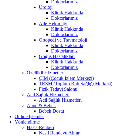
Doktorlarımız
Üroloji
Klinik Hakkında
Doktorlarımız
Aile Hekimliği
Klinik Hakkında
Doktorlarımız
Ortopedi ve Travmatoloji
Klinik Hakkında
Doktorlarımız
Göğüs Hastalıkları
Klinik Hakkında
Doktorlarımız
Özellikli Hizmetler
ÇİM (Çocuk İzlem Merkezi)
TRSM (Toplum Ruh Sağlığı Merkezi)
Fizik Tedavi Salonu
Acil Sağlık Hizmetleri
Acil Sağlık Hizmetleri
Anne & Bebek
Bebek Dostu
Online İşlemler
Yönlendirme
Hasta Rehberi
Nasıl Randevu Alınır