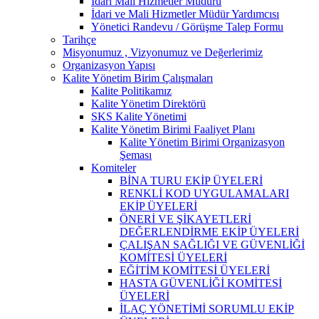
İdari Mali Hizmetler Müdürü
İdari ve Mali Hizmetler Müdür Yardımcısı
Yönetici Randevu / Görüşme Talep Formu
Tarihçe
Misyonumuz , Vizyonumuz ve Değerlerimiz
Organizasyon Yapısı
Kalite Yönetim Birim Çalışmaları
Kalite Politikamız
Kalite Yönetim Direktörü
SKS Kalite Yönetimi
Kalite Yönetim Birimi Faaliyet Planı
Kalite Yönetim Birimi Organizasyon
Şeması
Komiteler
BİNA TURU EKİP ÜYELERİ
RENKLİ KOD UYGULAMALARI
EKİP ÜYELERİ
ÖNERİ VE ŞİKAYETLERİ
DEĞERLENDİRME EKİP ÜYELERİ
ÇALIŞAN SAĞLIĞI VE GÜVENLİĞİ
KOMİTESİ ÜYELERİ
EĞİTİM KOMİTESİ ÜYELERİ
HASTA GÜVENLİĞİ KOMİTESİ
ÜYELERİ
İLAÇ YÖNETİMİ SORUMLU EKİP