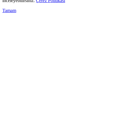
inceleyebilirsiniz.
Çerez Politikası
Tamam