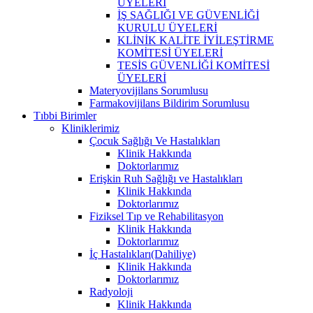
ÜYELERİ
İŞ SAĞLIĞI VE GÜVENLİĞİ
KURULU ÜYELERİ
KLİNİK KALİTE İYİLEŞTİRME
KOMİTESİ ÜYELERİ
TESİS GÜVENLİĞİ KOMİTESİ
ÜYELERİ
Materyovijilans Sorumlusu
Farmakovijilans Bildirim Sorumlusu
Tıbbi Birimler
Kliniklerimiz
Çocuk Sağlığı Ve Hastalıkları
Klinik Hakkında
Doktorlarımız
Erişkin Ruh Sağlığı ve Hastalıkları
Klinik Hakkında
Doktorlarımız
Fiziksel Tıp ve Rehabilitasyon
Klinik Hakkında
Doktorlarımız
İç Hastalıkları(Dahiliye)
Klinik Hakkında
Doktorlarımız
Radyoloji
Klinik Hakkında