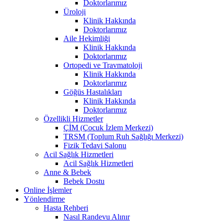
Doktorlarımız
Üroloji
Klinik Hakkında
Doktorlarımız
Aile Hekimliği
Klinik Hakkında
Doktorlarımız
Ortopedi ve Travmatoloji
Klinik Hakkında
Doktorlarımız
Göğüs Hastalıkları
Klinik Hakkında
Doktorlarımız
Özellikli Hizmetler
ÇİM (Çocuk İzlem Merkezi)
TRSM (Toplum Ruh Sağlığı Merkezi)
Fizik Tedavi Salonu
Acil Sağlık Hizmetleri
Acil Sağlık Hizmetleri
Anne & Bebek
Bebek Dostu
Online İşlemler
Yönlendirme
Hasta Rehberi
Nasıl Randevu Alınır