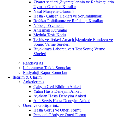
Ziyaret saatleri ,Ziyaretçilerinin ve Refakatçilerin
Uyması Gereken Kurallar
Nasıl Muayene Olurum?
Hasta - Çalışan Hakları ve Sorumlulukları
Refakat Politikamız ve Refakatçi Kuralları
Nöbetçi Eczaneler
Anlaşmalı Kurumlar
Medula Tesis Kodu
Teşhis ve Tedavi Amaçlı İşlemlerde Randevu ve
Sonuç Verme Süreleri
Biyokimya Laboratuvarı Test Sonuç Verme
Süreleri
Randevu Al
Laboratuvar Tetkik Sonuçları
Radyoloji Rapor Sonuçları
İletişim & Ulaşım
Anketlerimiz
Çalışan Geri Bildirim Anketi
Yatan Hasta Deneyim Anketi
Ayaktan Hasta Deneyim Anketi
Acil Servis Hasta Deneyim Anketi
Öneri ve Görüşleriniz
Hasta Görüş ve Öneri Formu
Personel Görüş ve Öneri Formu