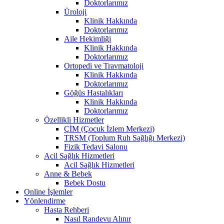
Doktorlarımız
Üroloji
Klinik Hakkında
Doktorlarımız
Aile Hekimliği
Klinik Hakkında
Doktorlarımız
Ortopedi ve Travmatoloji
Klinik Hakkında
Doktorlarımız
Göğüs Hastalıkları
Klinik Hakkında
Doktorlarımız
Özellikli Hizmetler
ÇİM (Çocuk İzlem Merkezi)
TRSM (Toplum Ruh Sağlığı Merkezi)
Fizik Tedavi Salonu
Acil Sağlık Hizmetleri
Acil Sağlık Hizmetleri
Anne & Bebek
Bebek Dostu
Online İşlemler
Yönlendirme
Hasta Rehberi
Nasıl Randevu Alınır