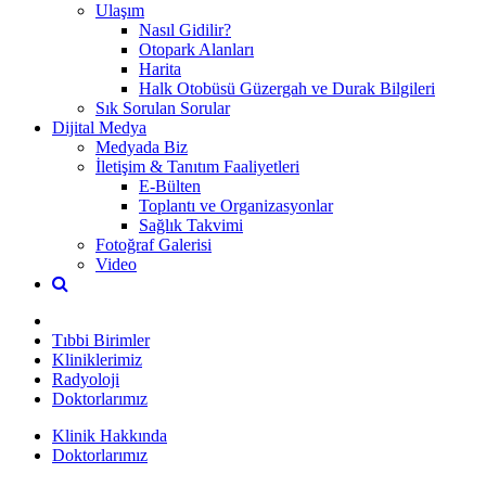
Ulaşım
Nasıl Gidilir?
Otopark Alanları
Harita
Halk Otobüsü Güzergah ve Durak Bilgileri
Sık Sorulan Sorular
Dijital Medya
Medyada Biz
İletişim & Tanıtım Faaliyetleri
E-Bülten
Toplantı ve Organizasyonlar
Sağlık Takvimi
Fotoğraf Galerisi
Video
Tıbbi Birimler
Kliniklerimiz
Radyoloji
Doktorlarımız
Klinik Hakkında
Doktorlarımız