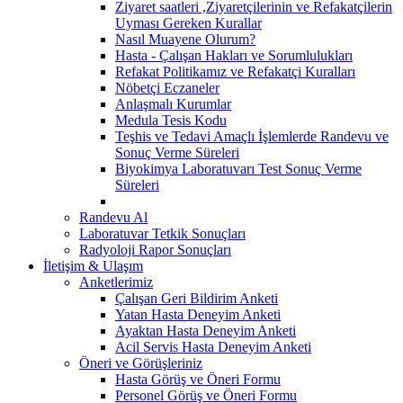
Ziyaret saatleri ,Ziyaretçilerinin ve Refakatçilerin
Uyması Gereken Kurallar
Nasıl Muayene Olurum?
Hasta - Çalışan Hakları ve Sorumlulukları
Refakat Politikamız ve Refakatçi Kuralları
Nöbetçi Eczaneler
Anlaşmalı Kurumlar
Medula Tesis Kodu
Teşhis ve Tedavi Amaçlı İşlemlerde Randevu ve
Sonuç Verme Süreleri
Biyokimya Laboratuvarı Test Sonuç Verme
Süreleri
Randevu Al
Laboratuvar Tetkik Sonuçları
Radyoloji Rapor Sonuçları
İletişim & Ulaşım
Anketlerimiz
Çalışan Geri Bildirim Anketi
Yatan Hasta Deneyim Anketi
Ayaktan Hasta Deneyim Anketi
Acil Servis Hasta Deneyim Anketi
Öneri ve Görüşleriniz
Hasta Görüş ve Öneri Formu
Personel Görüş ve Öneri Formu