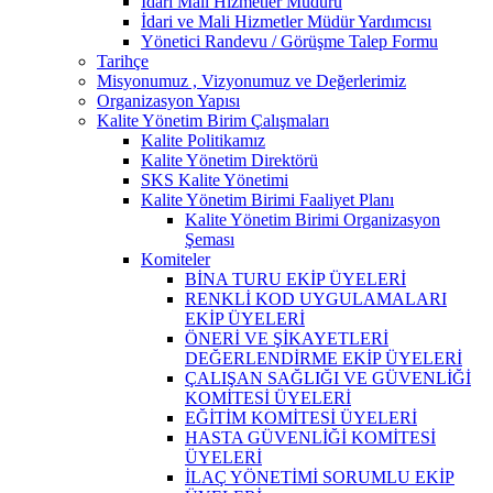
İdari Mali Hizmetler Müdürü
İdari ve Mali Hizmetler Müdür Yardımcısı
Yönetici Randevu / Görüşme Talep Formu
Tarihçe
Misyonumuz , Vizyonumuz ve Değerlerimiz
Organizasyon Yapısı
Kalite Yönetim Birim Çalışmaları
Kalite Politikamız
Kalite Yönetim Direktörü
SKS Kalite Yönetimi
Kalite Yönetim Birimi Faaliyet Planı
Kalite Yönetim Birimi Organizasyon
Şeması
Komiteler
BİNA TURU EKİP ÜYELERİ
RENKLİ KOD UYGULAMALARI
EKİP ÜYELERİ
ÖNERİ VE ŞİKAYETLERİ
DEĞERLENDİRME EKİP ÜYELERİ
ÇALIŞAN SAĞLIĞI VE GÜVENLİĞİ
KOMİTESİ ÜYELERİ
EĞİTİM KOMİTESİ ÜYELERİ
HASTA GÜVENLİĞİ KOMİTESİ
ÜYELERİ
İLAÇ YÖNETİMİ SORUMLU EKİP