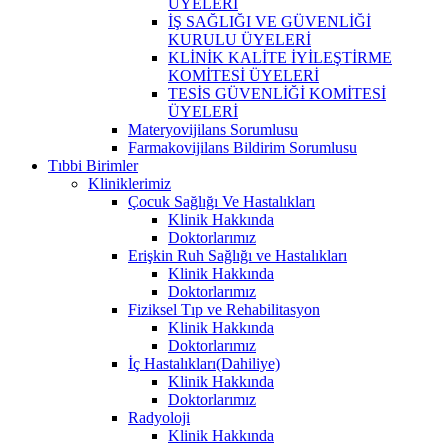
ÜYELERİ
İŞ SAĞLIĞI VE GÜVENLİĞİ
KURULU ÜYELERİ
KLİNİK KALİTE İYİLEŞTİRME
KOMİTESİ ÜYELERİ
TESİS GÜVENLİĞİ KOMİTESİ
ÜYELERİ
Materyovijilans Sorumlusu
Farmakovijilans Bildirim Sorumlusu
Tıbbi Birimler
Kliniklerimiz
Çocuk Sağlığı Ve Hastalıkları
Klinik Hakkında
Doktorlarımız
Erişkin Ruh Sağlığı ve Hastalıkları
Klinik Hakkında
Doktorlarımız
Fiziksel Tıp ve Rehabilitasyon
Klinik Hakkında
Doktorlarımız
İç Hastalıkları(Dahiliye)
Klinik Hakkında
Doktorlarımız
Radyoloji
Klinik Hakkında