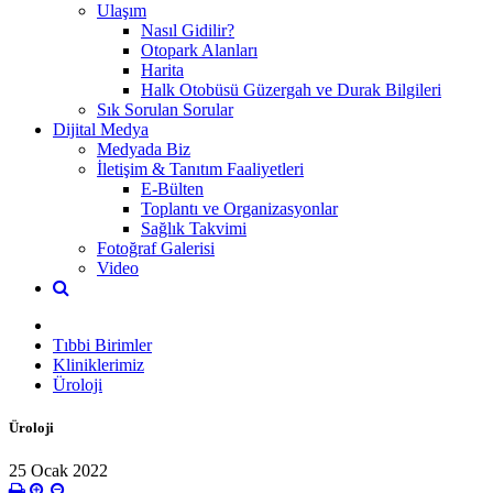
Ulaşım
Nasıl Gidilir?
Otopark Alanları
Harita
Halk Otobüsü Güzergah ve Durak Bilgileri
Sık Sorulan Sorular
Dijital Medya
Medyada Biz
İletişim & Tanıtım Faaliyetleri
E-Bülten
Toplantı ve Organizasyonlar
Sağlık Takvimi
Fotoğraf Galerisi
Video
Tıbbi Birimler
Kliniklerimiz
Üroloji
Üroloji
25 Ocak 2022