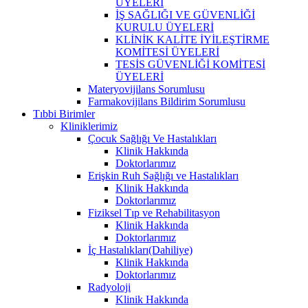
ÜYELERİ
İŞ SAĞLIĞI VE GÜVENLİĞİ
KURULU ÜYELERİ
KLİNİK KALİTE İYİLEŞTİRME
KOMİTESİ ÜYELERİ
TESİS GÜVENLİĞİ KOMİTESİ
ÜYELERİ
Materyovijilans Sorumlusu
Farmakovijilans Bildirim Sorumlusu
Tıbbi Birimler
Kliniklerimiz
Çocuk Sağlığı Ve Hastalıkları
Klinik Hakkında
Doktorlarımız
Erişkin Ruh Sağlığı ve Hastalıkları
Klinik Hakkında
Doktorlarımız
Fiziksel Tıp ve Rehabilitasyon
Klinik Hakkında
Doktorlarımız
İç Hastalıkları(Dahiliye)
Klinik Hakkında
Doktorlarımız
Radyoloji
Klinik Hakkında