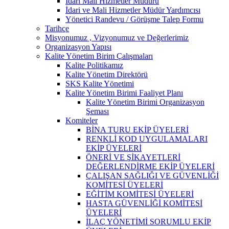
İdari Mali Hizmetler Müdürü
İdari ve Mali Hizmetler Müdür Yardımcısı
Yönetici Randevu / Görüşme Talep Formu
Tarihçe
Misyonumuz , Vizyonumuz ve Değerlerimiz
Organizasyon Yapısı
Kalite Yönetim Birim Çalışmaları
Kalite Politikamız
Kalite Yönetim Direktörü
SKS Kalite Yönetimi
Kalite Yönetim Birimi Faaliyet Planı
Kalite Yönetim Birimi Organizasyon
Şeması
Komiteler
BİNA TURU EKİP ÜYELERİ
RENKLİ KOD UYGULAMALARI
EKİP ÜYELERİ
ÖNERİ VE ŞİKAYETLERİ
DEĞERLENDİRME EKİP ÜYELERİ
ÇALIŞAN SAĞLIĞI VE GÜVENLİĞİ
KOMİTESİ ÜYELERİ
EĞİTİM KOMİTESİ ÜYELERİ
HASTA GÜVENLİĞİ KOMİTESİ
ÜYELERİ
İLAÇ YÖNETİMİ SORUMLU EKİP