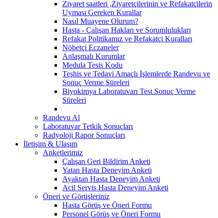
Ziyaret saatleri ,Ziyaretçilerinin ve Refakatçilerin
Uyması Gereken Kurallar
Nasıl Muayene Olurum?
Hasta - Çalışan Hakları ve Sorumlulukları
Refakat Politikamız ve Refakatçi Kuralları
Nöbetçi Eczaneler
Anlaşmalı Kurumlar
Medula Tesis Kodu
Teşhis ve Tedavi Amaçlı İşlemlerde Randevu ve
Sonuç Verme Süreleri
Biyokimya Laboratuvarı Test Sonuç Verme
Süreleri
Randevu Al
Laboratuvar Tetkik Sonuçları
Radyoloji Rapor Sonuçları
İletişim & Ulaşım
Anketlerimiz
Çalışan Geri Bildirim Anketi
Yatan Hasta Deneyim Anketi
Ayaktan Hasta Deneyim Anketi
Acil Servis Hasta Deneyim Anketi
Öneri ve Görüşleriniz
Hasta Görüş ve Öneri Formu
Personel Görüş ve Öneri Formu