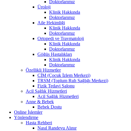
Doktorlarımız
Üroloji
Klinik Hakkında
Doktorlarımız
Aile Hekimliği
Klinik Hakkında
Doktorlarımız
Ortopedi ve Travmatoloji
Klinik Hakkında
Doktorlarımız
Göğüs Hastalıkları
Klinik Hakkında
Doktorlarımız
Özellikli Hizmetler
ÇİM (Çocuk İzlem Merkezi)
TRSM (Toplum Ruh Sağlığı Merkezi)
Fizik Tedavi Salonu
Acil Sağlık Hizmetleri
Acil Sağlık Hizmetleri
Anne & Bebek
Bebek Dostu
Online İşlemler
Yönlendirme
Hasta Rehberi
Nasıl Randevu Alınır