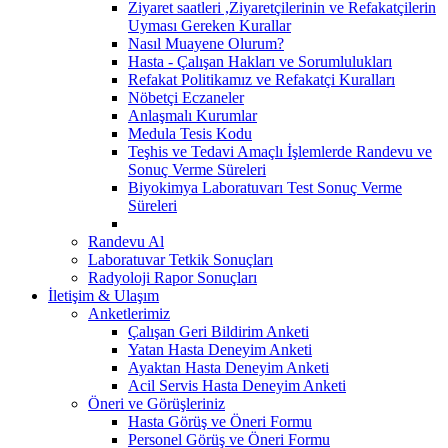
Ziyaret saatleri ,Ziyaretçilerinin ve Refakatçilerin
Uyması Gereken Kurallar
Nasıl Muayene Olurum?
Hasta - Çalışan Hakları ve Sorumlulukları
Refakat Politikamız ve Refakatçi Kuralları
Nöbetçi Eczaneler
Anlaşmalı Kurumlar
Medula Tesis Kodu
Teşhis ve Tedavi Amaçlı İşlemlerde Randevu ve
Sonuç Verme Süreleri
Biyokimya Laboratuvarı Test Sonuç Verme
Süreleri
Randevu Al
Laboratuvar Tetkik Sonuçları
Radyoloji Rapor Sonuçları
İletişim & Ulaşım
Anketlerimiz
Çalışan Geri Bildirim Anketi
Yatan Hasta Deneyim Anketi
Ayaktan Hasta Deneyim Anketi
Acil Servis Hasta Deneyim Anketi
Öneri ve Görüşleriniz
Hasta Görüş ve Öneri Formu
Personel Görüş ve Öneri Formu