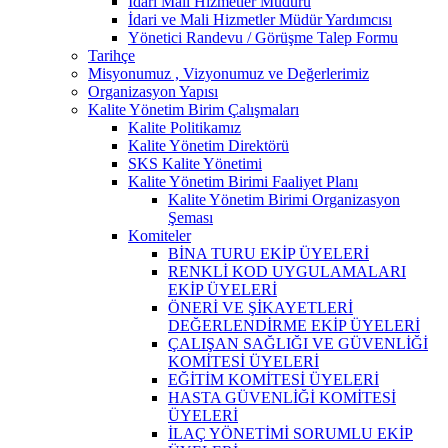
İdari Mali Hizmetler Müdürü
İdari ve Mali Hizmetler Müdür Yardımcısı
Yönetici Randevu / Görüşme Talep Formu
Tarihçe
Misyonumuz , Vizyonumuz ve Değerlerimiz
Organizasyon Yapısı
Kalite Yönetim Birim Çalışmaları
Kalite Politikamız
Kalite Yönetim Direktörü
SKS Kalite Yönetimi
Kalite Yönetim Birimi Faaliyet Planı
Kalite Yönetim Birimi Organizasyon
Şeması
Komiteler
BİNA TURU EKİP ÜYELERİ
RENKLİ KOD UYGULAMALARI
EKİP ÜYELERİ
ÖNERİ VE ŞİKAYETLERİ
DEĞERLENDİRME EKİP ÜYELERİ
ÇALIŞAN SAĞLIĞI VE GÜVENLİĞİ
KOMİTESİ ÜYELERİ
EĞİTİM KOMİTESİ ÜYELERİ
HASTA GÜVENLİĞİ KOMİTESİ
ÜYELERİ
İLAÇ YÖNETİMİ SORUMLU EKİP