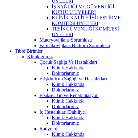
ÜYELERİ
İŞ SAĞLIĞI VE GÜVENLİĞİ
KURULU ÜYELERİ
KLİNİK KALİTE İYİLEŞTİRME
KOMİTESİ ÜYELERİ
TESİS GÜVENLİĞİ KOMİTESİ
ÜYELERİ
Materyovijilans Sorumlusu
Farmakovijilans Bildirim Sorumlusu
Tıbbi Birimler
Kliniklerimiz
Çocuk Sağlığı Ve Hastalıkları
Klinik Hakkında
Doktorlarımız
Erişkin Ruh Sağlığı ve Hastalıkları
Klinik Hakkında
Doktorlarımız
Fiziksel Tıp ve Rehabilitasyon
Klinik Hakkında
Doktorlarımız
İç Hastalıkları(Dahiliye)
Klinik Hakkında
Doktorlarımız
Radyoloji
Klinik Hakkında