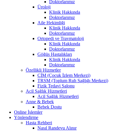
Doktorlarımız
Üroloji
Klinik Hakkında
Doktorlarımız
Aile Hekimliği
Klinik Hakkında
Doktorlarımız
Ortopedi ve Travmatoloji
Klinik Hakkında
Doktorlarımız
Göğüs Hastalıkları
Klinik Hakkında
Doktorlarımız
Özellikli Hizmetler
ÇİM (Çocuk İzlem Merkezi)
TRSM (Toplum Ruh Sağlığı Merkezi)
Fizik Tedavi Salonu
Acil Sağlık Hizmetleri
Acil Sağlık Hizmetleri
Anne & Bebek
Bebek Dostu
Online İşlemler
Yönlendirme
Hasta Rehberi
Nasıl Randevu Alınır