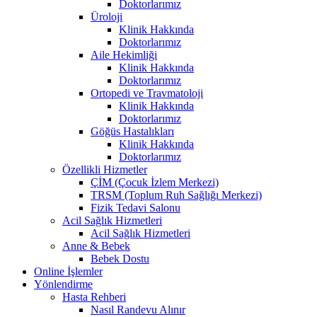
Doktorlarımız
Üroloji
Klinik Hakkında
Doktorlarımız
Aile Hekimliği
Klinik Hakkında
Doktorlarımız
Ortopedi ve Travmatoloji
Klinik Hakkında
Doktorlarımız
Göğüs Hastalıkları
Klinik Hakkında
Doktorlarımız
Özellikli Hizmetler
ÇİM (Çocuk İzlem Merkezi)
TRSM (Toplum Ruh Sağlığı Merkezi)
Fizik Tedavi Salonu
Acil Sağlık Hizmetleri
Acil Sağlık Hizmetleri
Anne & Bebek
Bebek Dostu
Online İşlemler
Yönlendirme
Hasta Rehberi
Nasıl Randevu Alınır