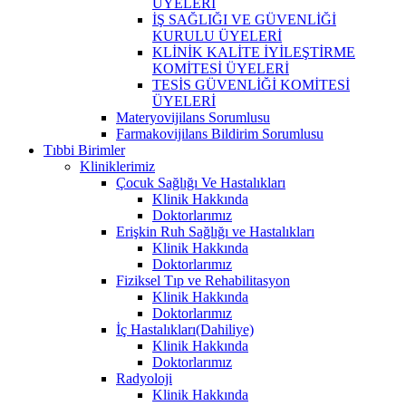
ÜYELERİ
İŞ SAĞLIĞI VE GÜVENLİĞİ
KURULU ÜYELERİ
KLİNİK KALİTE İYİLEŞTİRME
KOMİTESİ ÜYELERİ
TESİS GÜVENLİĞİ KOMİTESİ
ÜYELERİ
Materyovijilans Sorumlusu
Farmakovijilans Bildirim Sorumlusu
Tıbbi Birimler
Kliniklerimiz
Çocuk Sağlığı Ve Hastalıkları
Klinik Hakkında
Doktorlarımız
Erişkin Ruh Sağlığı ve Hastalıkları
Klinik Hakkında
Doktorlarımız
Fiziksel Tıp ve Rehabilitasyon
Klinik Hakkında
Doktorlarımız
İç Hastalıkları(Dahiliye)
Klinik Hakkında
Doktorlarımız
Radyoloji
Klinik Hakkında