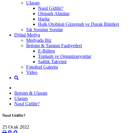
Ulaşım
Nasıl Gidilir?
Otopark Alanları
Harita
Halk Otobüsü Güzergah ve Durak Bilgileri
Sık Sorulan Sorular
Dijital Medya
Medyada Biz
İletişim & Tanıtım Faaliyetleri
E-Bülten
Toplantı ve Organizasyonlar
Sağlık Takvimi
Fotoğraf Galerisi
Video
İletişim & Ulaşım
Ulaşım
Nasıl Gidilir?
Nasıl Gidilir?
25 Ocak 2022