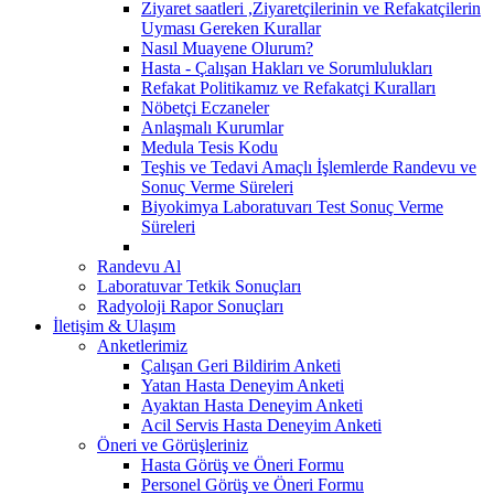
Ziyaret saatleri ,Ziyaretçilerinin ve Refakatçilerin
Uyması Gereken Kurallar
Nasıl Muayene Olurum?
Hasta - Çalışan Hakları ve Sorumlulukları
Refakat Politikamız ve Refakatçi Kuralları
Nöbetçi Eczaneler
Anlaşmalı Kurumlar
Medula Tesis Kodu
Teşhis ve Tedavi Amaçlı İşlemlerde Randevu ve
Sonuç Verme Süreleri
Biyokimya Laboratuvarı Test Sonuç Verme
Süreleri
Randevu Al
Laboratuvar Tetkik Sonuçları
Radyoloji Rapor Sonuçları
İletişim & Ulaşım
Anketlerimiz
Çalışan Geri Bildirim Anketi
Yatan Hasta Deneyim Anketi
Ayaktan Hasta Deneyim Anketi
Acil Servis Hasta Deneyim Anketi
Öneri ve Görüşleriniz
Hasta Görüş ve Öneri Formu
Personel Görüş ve Öneri Formu