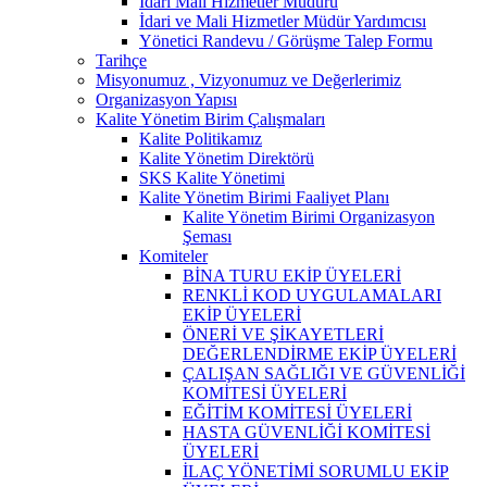
İdari Mali Hizmetler Müdürü
İdari ve Mali Hizmetler Müdür Yardımcısı
Yönetici Randevu / Görüşme Talep Formu
Tarihçe
Misyonumuz , Vizyonumuz ve Değerlerimiz
Organizasyon Yapısı
Kalite Yönetim Birim Çalışmaları
Kalite Politikamız
Kalite Yönetim Direktörü
SKS Kalite Yönetimi
Kalite Yönetim Birimi Faaliyet Planı
Kalite Yönetim Birimi Organizasyon
Şeması
Komiteler
BİNA TURU EKİP ÜYELERİ
RENKLİ KOD UYGULAMALARI
EKİP ÜYELERİ
ÖNERİ VE ŞİKAYETLERİ
DEĞERLENDİRME EKİP ÜYELERİ
ÇALIŞAN SAĞLIĞI VE GÜVENLİĞİ
KOMİTESİ ÜYELERİ
EĞİTİM KOMİTESİ ÜYELERİ
HASTA GÜVENLİĞİ KOMİTESİ
ÜYELERİ
İLAÇ YÖNETİMİ SORUMLU EKİP