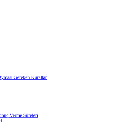
n Uyması Gereken Kurallar
onuç Verme Süreleri
ri