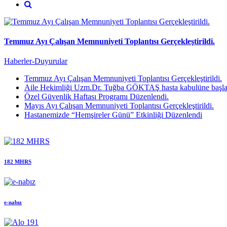
Temmuz Ayı Çalışan Memnuniyeti Toplantısı Gerçekleştirildi.
Haberler-Duyurular
Temmuz Ayı Çalışan Memnuniyeti Toplantısı Gerçekleştirildi.
Aile Hekimliği Uzm.Dr. Tuğba GÖKTAŞ hasta kabulüne başlam
Özel Güvenlik Haftası Programı Düzenlendi.
Mayıs Ayı Çalışan Memnuniyeti Toplantısı Gerçekleştirildi.
Hastanemizde “Hemşireler Günü” Etkinliği Düzenlendi
182 MHRS
e-nabız