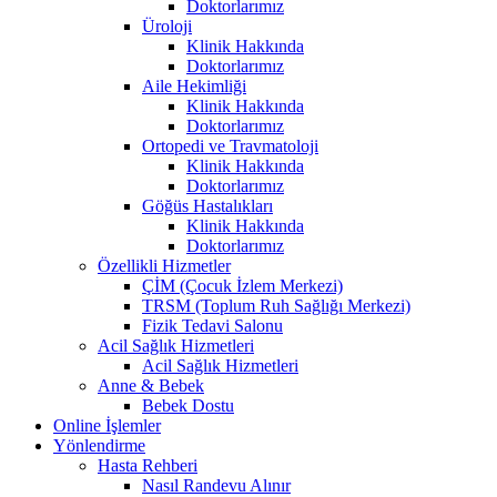
Doktorlarımız
Üroloji
Klinik Hakkında
Doktorlarımız
Aile Hekimliği
Klinik Hakkında
Doktorlarımız
Ortopedi ve Travmatoloji
Klinik Hakkında
Doktorlarımız
Göğüs Hastalıkları
Klinik Hakkında
Doktorlarımız
Özellikli Hizmetler
ÇİM (Çocuk İzlem Merkezi)
TRSM (Toplum Ruh Sağlığı Merkezi)
Fizik Tedavi Salonu
Acil Sağlık Hizmetleri
Acil Sağlık Hizmetleri
Anne & Bebek
Bebek Dostu
Online İşlemler
Yönlendirme
Hasta Rehberi
Nasıl Randevu Alınır