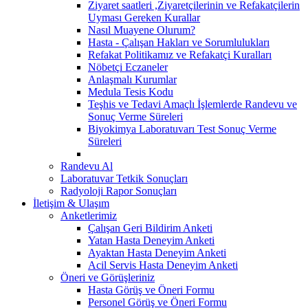
Ziyaret saatleri ,Ziyaretçilerinin ve Refakatçilerin
Uyması Gereken Kurallar
Nasıl Muayene Olurum?
Hasta - Çalışan Hakları ve Sorumlulukları
Refakat Politikamız ve Refakatçi Kuralları
Nöbetçi Eczaneler
Anlaşmalı Kurumlar
Medula Tesis Kodu
Teşhis ve Tedavi Amaçlı İşlemlerde Randevu ve
Sonuç Verme Süreleri
Biyokimya Laboratuvarı Test Sonuç Verme
Süreleri
Randevu Al
Laboratuvar Tetkik Sonuçları
Radyoloji Rapor Sonuçları
İletişim & Ulaşım
Anketlerimiz
Çalışan Geri Bildirim Anketi
Yatan Hasta Deneyim Anketi
Ayaktan Hasta Deneyim Anketi
Acil Servis Hasta Deneyim Anketi
Öneri ve Görüşleriniz
Hasta Görüş ve Öneri Formu
Personel Görüş ve Öneri Formu