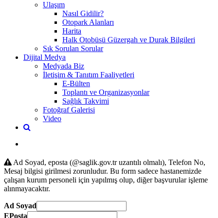
Ulaşım
Nasıl Gidilir?
Otopark Alanları
Harita
Halk Otobüsü Güzergah ve Durak Bilgileri
Sık Sorulan Sorular
Dijital Medya
Medyada Biz
İletişim & Tanıtım Faaliyetleri
E-Bülten
Toplantı ve Organizasyonlar
Sağlık Takvimi
Fotoğraf Galerisi
Video
Ad Soyad, eposta (@saglik.gov.tr uzantılı olmalı), Telefon No,
Mesaj bilgisi girilmesi zorunludur. Bu form sadece hastanemizde
çalışan kurum personeli için yapılmış olup, diğer başvurular işleme
alınmayacaktır.
Ad Soyad
EPosta